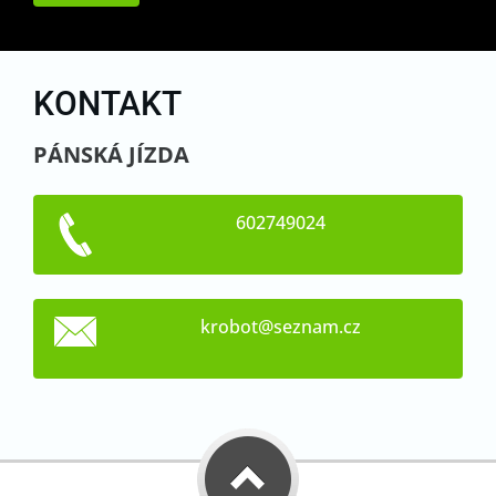
KONTAKT
PÁNSKÁ JÍZDA
602749024
krobot@s
eznam.cz