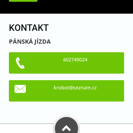
KONTAKT
PÁNSKÁ JÍZDA
602749024
krobot@s
eznam.cz