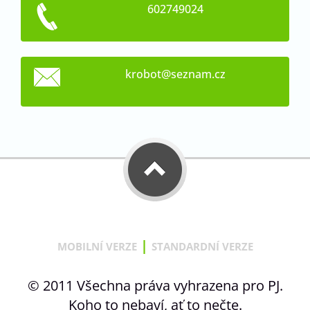
602749024
krobot@s
eznam.cz
|
MOBILNÍ VERZE
STANDARDNÍ VERZE
© 2011 Všechna práva vyhrazena pro PJ.
Koho to nebaví, ať to nečte.