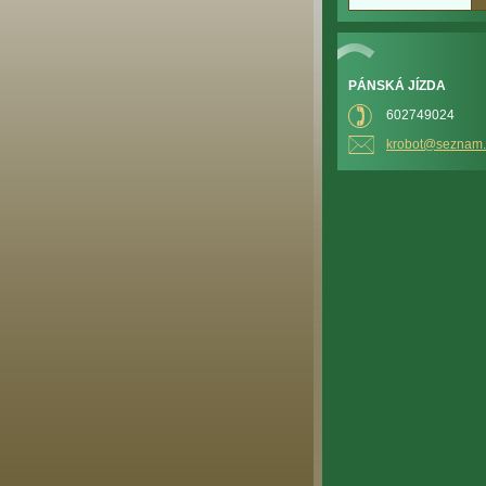
PÁNSKÁ JÍZDA
602749024
krobot@s
eznam.