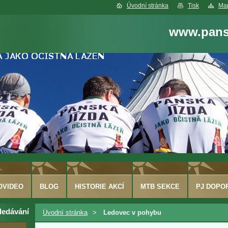
Úvodní stránka
Tisk
Map
www.pansk
OVIDEO
BLOG
HISTORIE AKCÍ
MTB SEKCE
PJ DOPO
ledávání
Úvodní stránka
>
Ledovec v pohybu