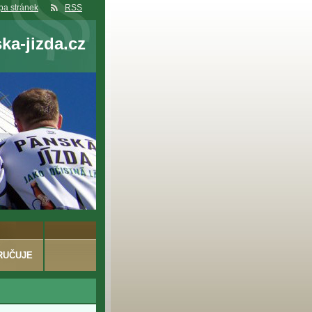
a stránek
RSS
a-jizda.cz
RUČUJE