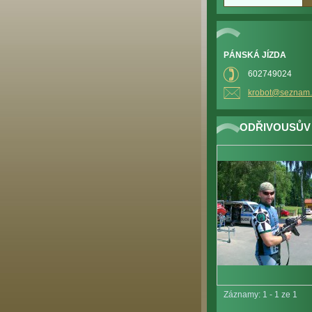
PÁNSKÁ JÍZDA
602749024
krobot@s
eznam.
ODŘIVOUSŮV
Záznamy: 1 - 1 ze 1