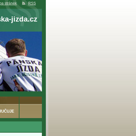
a stránek
RSS
a-jizda.cz
RUČUJE