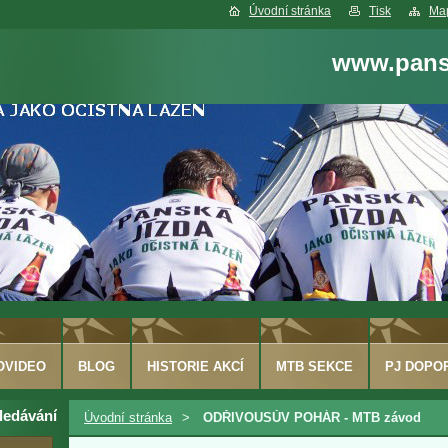
Úvodní stránka
Tisk
Map
www.pansk
OVIDEO
BLOG
HISTORIE AKCÍ
MTB SEKCE
PJ DOPO
ledávání
Úvodní stránka
>
ODŘIVOUSŮV POHÁR - MTB závod