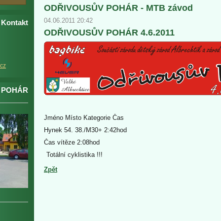
ODŘIVOUSŮV POHÁR - MTB závod
04.06.2011 20:42
Kontakt
ODŘIVOUSŮV POHÁR 4.6.2011
cz
 POHÁR
Jméno Místo Kategorie Čas
Hynek 54. 38./M30+ 2:42hod
Čas vítěze 2:08hod
Totální cyklistika !!!
Zpět