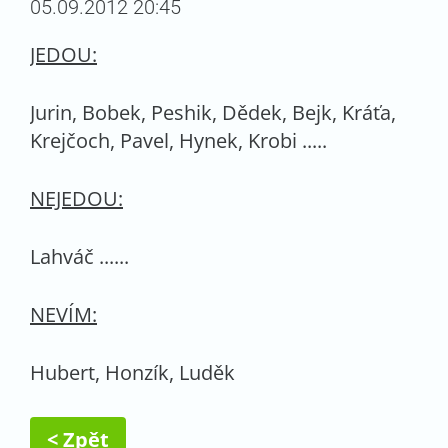
05.09.2012 20:45
JEDOU:
Jurin, Bobek, Peshik, Dědek, Bejk, Kráťa,
Krejčoch, Pavel, Hynek, Krobi .....
NEJEDOU:
Lahváč ......
NEVÍM:
Hubert, Honzík, Luděk
< Zpět