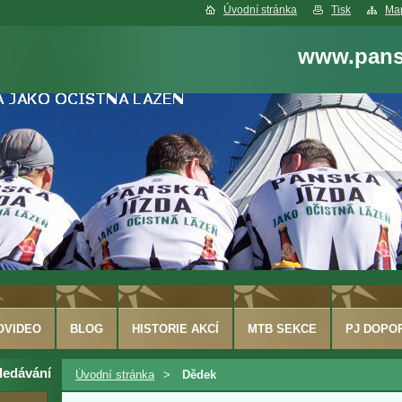
Úvodní stránka
Tisk
Map
www.pansk
OVIDEO
BLOG
HISTORIE AKCÍ
MTB SEKCE
PJ DOPO
ledávání
Úvodní stránka
>
Dědek