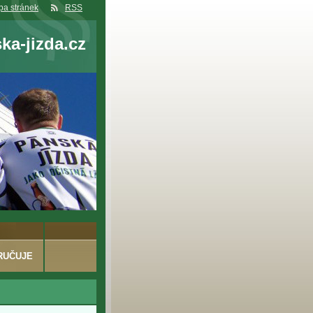
a stránek
RSS
a-jizda.cz
RUČUJE