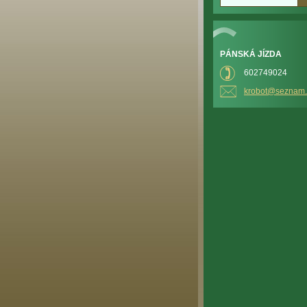
PÁNSKÁ JÍZDA
602749024
krobot@s
eznam.