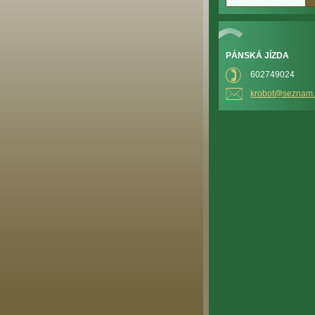
PÁNSKÁ JÍZDA
602749024
krobot@s
eznam.