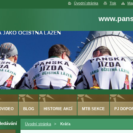
Úvodní stránka
Tisk
Map
www.pansk
OVIDEO
BLOG
HISTORIE AKCÍ
MTB SEKCE
PJ DOPO
ledávání
Úvodní stránka
>
Kráťa