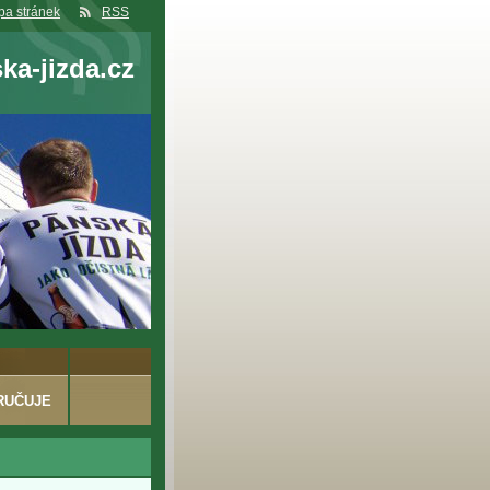
a stránek
RSS
a-jizda.cz
RUČUJE