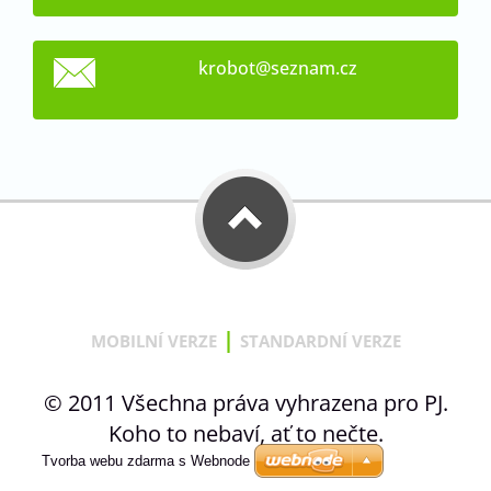
krobot@s
eznam.cz
|
MOBILNÍ VERZE
STANDARDNÍ VERZE
© 2011 Všechna práva vyhrazena pro PJ.
Koho to nebaví, ať to nečte.
Tvorba webu zdarma s Webnode